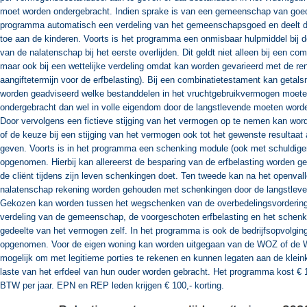
moet worden ondergebracht. Indien sprake is van een gemeenschap van goe
programma automatisch een verdeling van het gemeenschapsgoed en deelt d
toe aan de kinderen. Voorts is het programma een onmisbaar hulpmiddel bij d
van de nalatenschap bij het eerste overlijden. Dit geldt niet alleen bij een co
maar ook bij een wettelijke verdeling omdat kan worden gevarieerd met de re
aangiftetermijn voor de erfbelasting). Bij een combinatietestament kan getals
worden geadviseerd welke bestanddelen in het vruchtgebruikvermogen moet
ondergebracht dan wel in volle eigendom door de langstlevende moeten word
Door vervolgens een fictieve stijging van het vermogen op te nemen kan wor
of de keuze bij een stijging van het vermogen ook tot het gewenste resultaat 
geven. Voorts is in het programma een schenking module (ook met schuldige
opgenomen. Hierbij kan allereerst de besparing van de erfbelasting worden geï
de cliënt tijdens zijn leven schenkingen doet. Ten tweede kan na het openval
nalatenschap rekening worden gehouden met schenkingen door de langstleve
Gekozen kan worden tussen het wegschenken van de overbedelingsvorderin
verdeling van de gemeenschap, de voorgeschoten erfbelasting en het schen
gedeelte van het vermogen zelf. In het programma is ook de bedrijfsopvolgin
opgenomen. Voor de eigen woning kan worden uitgegaan van de WOZ of de 
mogelijk om met legitieme porties te rekenen en kunnen legaten aan de klein
laste van het erfdeel van hun ouder worden gebracht. Het programma kost € 
BTW per jaar. EPN en REP leden krijgen € 100,- korting.