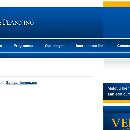
ns
Programma
Opleidingen
Interessante links
Contac
oad.
Ga naar homepage