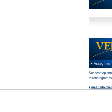
.
Successieplann
rekenprogramma
meer info ove